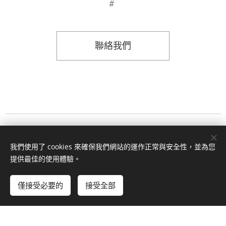
#
聯絡我們
時間:週一到週五 早上十點至下午五點 | 聯繫專線: 07-2252001 | 電子
我們使用了 cookies 來確保我們網站的運作正常與安全性，並為您
信箱: cypress.bamboo@gmail.com
提供最佳的使用體驗。
© 2024 博竺文教
僅接受必要的
接受全部
由
Webnode
提供技術支援
Cookies
立即開始
免費建立您的網站！